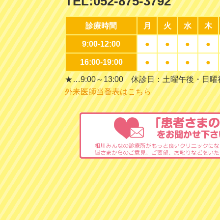
TEL:
052-875-3792
診療時間
月
火
水
木
9:00-12:00
●
●
●
●
16:00-19:00
●
●
●
●
★…9:00～13:00 休診日：土曜午後・日
外来医師当番表はこちら