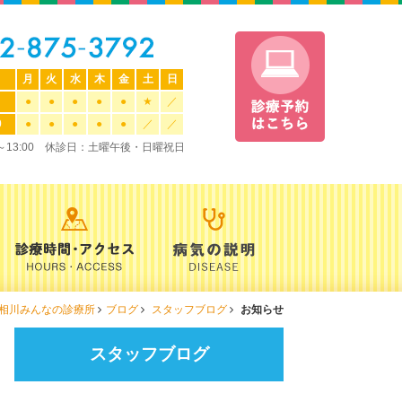
月
火
水
木
金
土
日
●
●
●
●
●
★
／
0
●
●
●
●
●
／
／
0～13:00 休診日：土曜午後・日曜祝日
相川みんなの診療所
ブログ
スタッフブログ
お知らせ
スタッフブログ