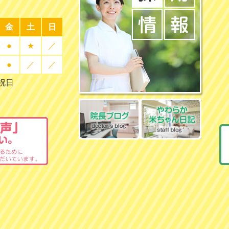
金
土
日
●
★
／
●
／
／
曜祝日