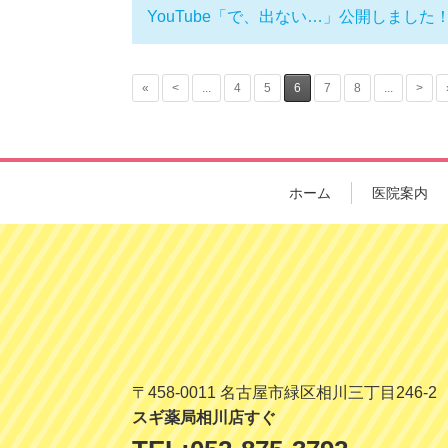
YouTube「で、出ない…」公開しました
«
<
...
4
5
6
7
8
...
>
ホーム
医院案内
〒458-0011 名古屋市緑区相川三丁目246-2
スギ薬局相川店すぐ