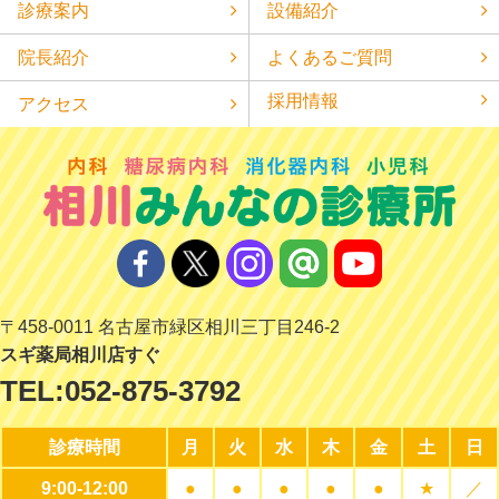
診療案内
設備紹介
院長紹介
よくあるご質問
採用情報
アクセス
〒458-0011 名古屋市緑区相川三丁目246-2
スギ薬局相川店すぐ
TEL:
052-875-3792
診療時間
月
火
水
木
金
土
日
9:00-12:00
●
●
●
●
●
★
／