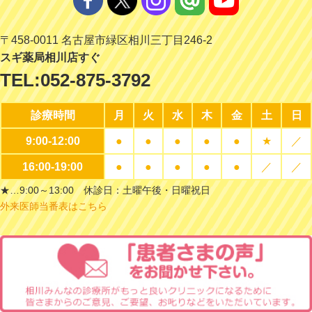
〒458-0011 名古屋市緑区相川三丁目246-2
スギ薬局相川店すぐ
TEL:
052-875-3792
診療時間
月
火
水
木
金
土
日
9:00-12:00
●
●
●
●
●
★
／
16:00-19:00
●
●
●
●
●
／
／
★…9:00～13:00 休診日：土曜午後・日曜祝日
外来医師当番表はこちら