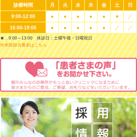
診療時間
月
火
水
木
金
土
日
9:00-12:00
●
●
●
●
●
★
／
16:00-19:00
●
●
●
●
●
／
／
★…9:00～13:00 休診日：土曜午後・日曜祝日
外来医師当番表はこちら