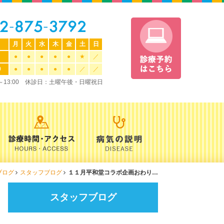
月
火
水
木
金
土
日
●
●
●
●
●
★
／
0
●
●
●
●
●
／
／
0～13:00 休診日：土曜午後・日曜祝日
ブログ
スタッフブログ
１１月平和堂コラボ企画おわり…
スタッフブログ