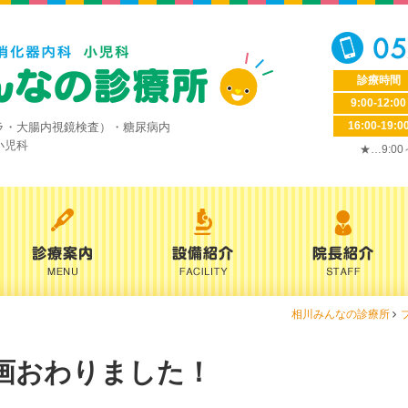
診療時間
9:00-12:00
16:00-19:0
ラ・大腸内視鏡検査）・糖尿病内
小児科
★…9:0
相川みんなの診療所
画おわりました！