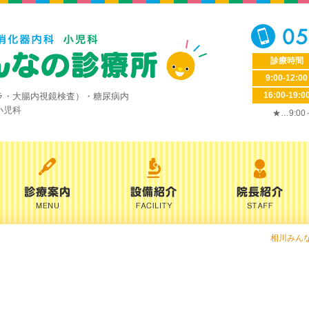
診療時間
9:00-12:00
16:00-19:0
ラ・大腸内視鏡検査）・糖尿病内
小児科
★…9:0
相川みん