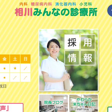
金
土
日
●
★
／
●
／
／
曜祝日