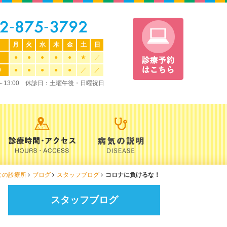
月
火
水
木
金
土
日
●
●
●
●
●
★
／
0
●
●
●
●
●
／
／
0～13:00 休診日：土曜午後・日曜祝日
なの診療所
ブログ
スタッフブログ
コロナに負けるな！
スタッフブログ