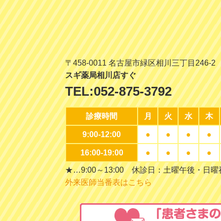
〒458-0011 名古屋市緑区相川三丁目246-2
スギ薬局相川店すぐ
TEL:
052-875-3792
診療時間
月
火
水
木
9:00-12:00
●
●
●
●
16:00-19:00
●
●
●
●
★…9:00～13:00 休診日：土曜午後・日
外来医師当番表はこちら