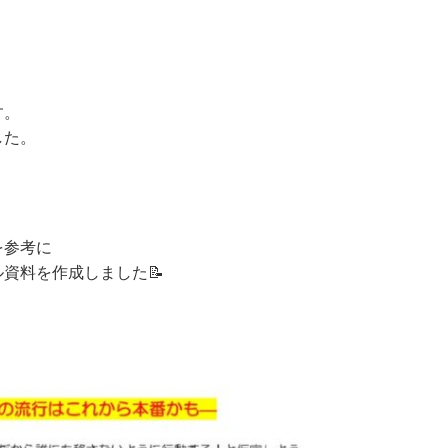
す。
した。
を参考に
資料を作成しました📝