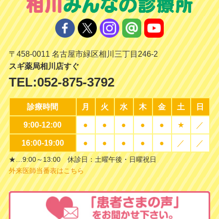
〒458-0011 名古屋市緑区相川三丁目246-2
スギ薬局相川店すぐ
TEL:
052-875-3792
診療時間
月
火
水
木
金
土
日
9:00-12:00
●
●
●
●
●
★
／
16:00-19:00
●
●
●
●
●
／
／
★…9:00～13:00 休診日：土曜午後・日曜祝日
外来医師当番表はこちら