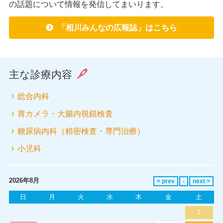
の話題について情報を発信してまいります。
「相川みんなの広報誌」はこちら
主な診療内容
総合内科
胃カメラ・大腸内視鏡検査
糖尿病内科（精密検査・専門治療）
小児科
2026年8月
日
月
火
水
木
金
土
1